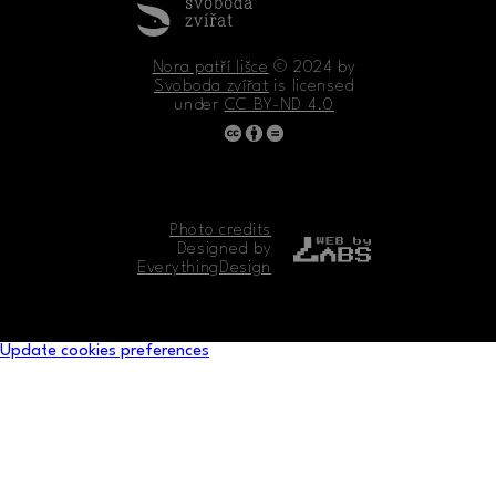
Nora patří lišce
© 2024 by
Svoboda zvířat
is licensed
under
CC BY-ND 4.0
Photo credits
Designed by
EverythingDesign
Update cookies preferences