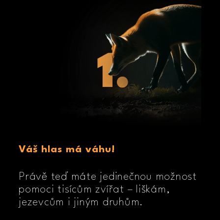
Váš hlas má váhu!
Právě teď máte jedinečnou možnost
pomoci tisícům zvířat
–
liškám,
jezevcům i jiným druhům.