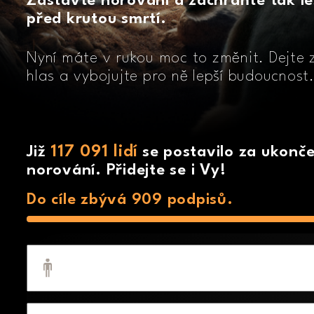
Zastavte norování a zachraňte tak le
před krutou smrtí.
Nyní máte v rukou moc to změnit. Dejte 
hlas a vybojujte pro ně lepší budoucnost
117 091 lidí
Již
se postavilo za ukonče
norování. Přidejte se i Vy!
Do cíle zbývá 909 podpisů.
Jméno
Příjmení