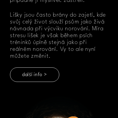
případně ji myslivec zastřelí.
Lišky jsou často brány do zajetí, kde
svůj celý život slouží psům jako živá
návnada při výcviku norování. Míra
stresu lišek je však během psích
tréninků úplně stejná jako při
reálném norování. Vy to ale nyní
můžete změnit.
další info >